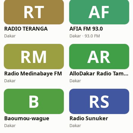
RT
AF
RADIO TERANGA
AFIA FM 93.0
Dakar
Dakar · 93.0 FM
RM
AR
Radio Medinabaye FM
AlloDakar Radio TamTam
Dakar
Dakar
B
RS
Baoumou-wague
Radio Sunuker
Dakar
Dakar