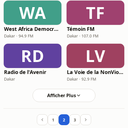
WA
TF
West Africa Democracy Radio (WADR)
Témoin FM
Dakar · 94.9 FM
Dakar · 107.0 FM
RD
LV
Radio de l'Avenir
La Voie de la NonViolence
Dakar
Dakar · 92.9 FM
Afficher Plus
1
2
3