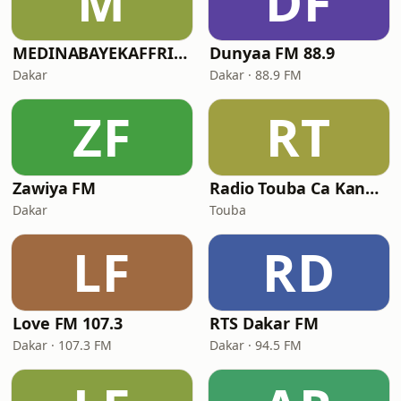
M
DF
MEDINABAYEKAFFRINE
Dunyaa FM 88.9
Dakar
Dakar · 88.9 FM
ZF
RT
Zawiya FM
Radio Touba Ca Kanam International
Dakar
Touba
LF
RD
Love FM 107.3
RTS Dakar FM
Dakar · 107.3 FM
Dakar · 94.5 FM