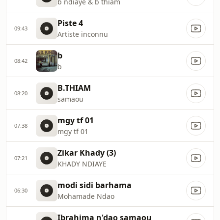
b ndiaye & b thiam
Piste 4
09:43
Artiste inconnu
b
08:42
b
B.THIAM
08:20
samaou
mgy tf 01
07:38
mgy tf 01
Zikar Khady (3)
07:21
KHADY NDIAYE
modi sidi barhama
06:30
Mohamade Ndao
Ibrahima n'dao samaou