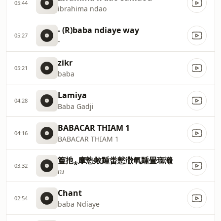
05:44
ibrahima ndao
- (R)baba ndiaye way
05:27
-
zikr
05:21
baba
Lamiya
04:28
Baba Gadji
BABACAR THIAM 1
04:16
BABACAR THIAM 1
䉡扡⁎摩慹敟䵯畨慭潵氠䵯畳瑡灨
03:32
ⴠ
Chant
02:54
baba Ndiaye