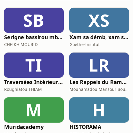
l’étranger ou qu’ils aient fait le choix
de s’ancrer durablement ici. Cette
SB
XS
émission offre une plongée
authentique dans les d
Serigne bassirou mbacke khelcom
Xam sa démb, xam sa tey
CHEIKH MOURID
Goethe-Institut
TI
LR
Traversées Intérieures
Les Rappels du Ramadan
Roughiatou THIAM
Mouhamadou Mansour Bousso
M
H
Muridacademy
HISTORAMA