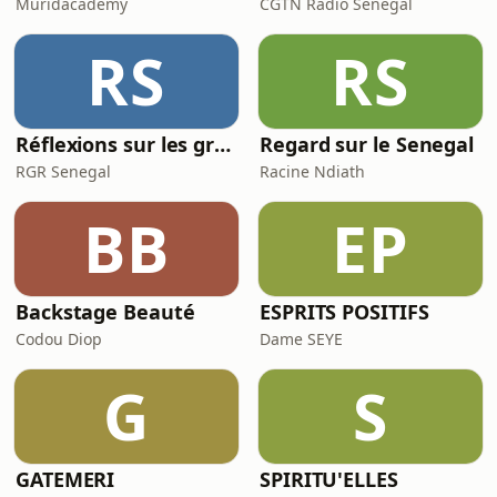
Muridacademy
CGTN Radio Sénégal
RS
RS
Réflexions sur les groupes religieux du Sénégal
Regard sur le Senegal
RGR Senegal
Racine Ndiath
BB
EP
Backstage Beauté
ESPRITS POSITIFS
Codou Diop
Dame SEYE
G
S
GATEMERI
SPIRITU'ELLES