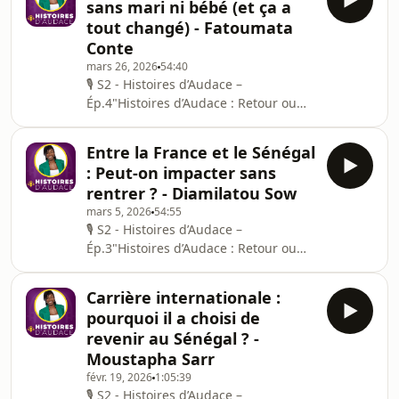
sans mari ni bébé (et ça a
explore les parcours inspirants de
tout changé) - Fatoumata
ceux qui ont choisi de s’installer,
Conte
revenir ou vivre au Sénégal — qu’ils
mars 26, 2026
54:40
soient revenus après des années à
🎙 S2 - Histoires d’Audace –
l’étranger ou qu’ils aient fait le choix
Ép.4"Histoires d’Audace : Retour ou
de s’ancrer durablement ici. Cette
Nouvelle Vie au Sénégal / Rester et
émission offre un
réussir au Sénégal" est une série
Entre la France et le Sénégal
d’émissions et de podcasts qui
: Peut-on impacter sans
explore les parcours inspirants de
rentrer ? - Diamilatou Sow
ceux qui ont choisi de s’installer,
mars 5, 2026
54:55
revenir ou vivre au Sénégal — qu’ils
🎙 S2 - Histoires d’Audace –
soient revenus après des années à
Ép.3"Histoires d’Audace : Retour ou
l’étranger ou qu’ils aient fait le choix
Nouvelle Vie au Sénégal / Rester et
de s’ancrer durablement ici. Cette
réussir au Sénégal" est une série
émission offre un
Carrière internationale :
d’émissions et de podcasts qui
pourquoi il a choisi de
explore les parcours inspirants de
revenir au Sénégal ? -
ceux qui ont choisi de s’installer,
Moustapha Sarr
revenir ou vivre au Sénégal — qu’ils
févr. 19, 2026
1:05:39
soient revenus après des années à
🎙 S2 - Histoires d’Audace –
l’étranger ou qu’ils aient fait le choix