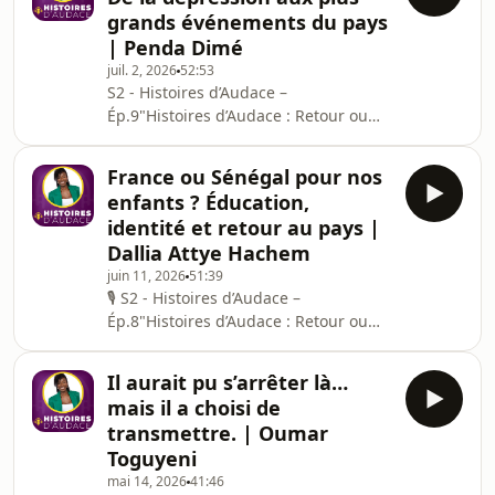
grands événements du pays
| Penda Dimé
juil. 2, 2026
52:53
S2 - Histoires d’Audace –
Ép.9"Histoires d’Audace : Retour ou
Nouvelle Vie au Sénégal / Rester et
réussir au Sénégal" est une série
France ou Sénégal pour nos
d’émissions et de podcasts qui
enfants ? Éducation,
explore les parcours inspirants de
identité et retour au pays |
ceux qui ont choisi de s’installer,
Dallia Attye Hachem
revenir ou vivre au Sénégal — qu’ils
juin 11, 2026
51:39
soient revenus après des années à
🎙 S2 - Histoires d’Audace –
l’étranger ou qu’ils aient fait le choix
Ép.8"Histoires d’Audace : Retour ou
de s’ancrer durablement ici. Cette
Nouvelle Vie au Sénégal / Rester et
émission offre une
réussir au Sénégal" est une série
Il aurait pu s’arrêter là…
d’émissions et de podcasts qui
mais il a choisi de
explore les parcours inspirants de
transmettre. | Oumar
ceux qui ont choisi de s’installer,
Toguyeni
revenir ou vivre au Sénégal — qu’ils
mai 14, 2026
41:46
soient revenus après des années à