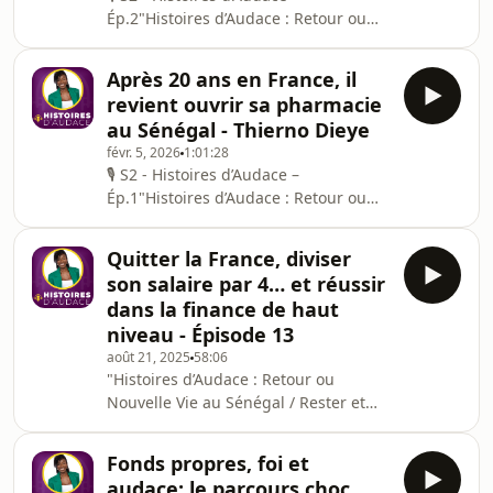
Ép.2"Histoires d’Audace : Retour ou
de s’ancrer durablement ici. Cette
Nouvelle Vie au Sénégal / Rester et
émission offre un
réussir au Sénégal" est une série
Après 20 ans en France, il
d’émissions et de podcasts qui
revient ouvrir sa pharmacie
explore les parcours inspirants de
au Sénégal - Thierno Dieye
ceux qui ont choisi de s’installer,
févr. 5, 2026
1:01:28
revenir ou vivre au Sénégal — qu’ils
🎙 S2 - Histoires d’Audace –
soient revenus après des années à
Ép.1"Histoires d’Audace : Retour ou
l’étranger ou qu’ils aient fait le choix
Nouvelle Vie au Sénégal / Rester et
de s’ancrer durablement ici. Cette
réussir au Sénégal" est une série
émission offre un
Quitter la France, diviser
d’émissions et de podcasts qui
son salaire par 4… et réussir
explore les parcours inspirants de
dans la finance de haut
ceux qui ont choisi de s’installer,
niveau - Épisode 13
revenir ou vivre au Sénégal — qu’ils
août 21, 2025
58:06
soient revenus après des années à
"Histoires d’Audace : Retour ou
l’étranger ou qu’ils aient fait le choix
Nouvelle Vie au Sénégal / Rester et
de s’ancrer durablement ici. Cette
réussir au Sénégal" est une série
émission offre un
d’émissions et de podcasts qui
Fonds propres, foi et
explore les parcours inspirants de
audace: le parcours choc