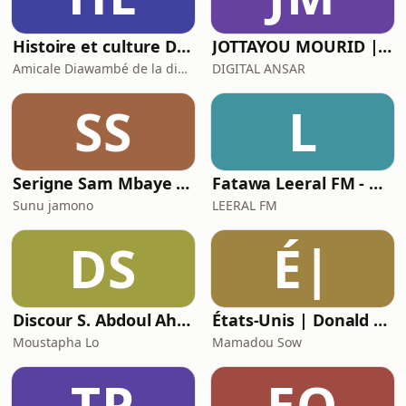
Histoire et culture Diawambé
JOTTAYOU MOURID | SERIGNE AHMADU MBACKE DARU MUHTY
Amicale Diawambé de la diaspora
DIGITAL ANSAR
SS
⁠L
Serigne Sam Mbaye | Serigne sam Mbaye / Serigne Bassirou Mbacke khelcom / Madiama fall
⁠Fatawa Leeral FM - Dr Mouhamed Ahmad Lo
Sunu jamono
LEERAL FM
DS
É|
Discour S. Abdoul Ahad
États-Unis | Donald Trump menace Chicago d’intervention militaire, le gouverneur dénonce un « dictateur en puissance
Moustapha Lo
Mamadou Sow
TP
EO