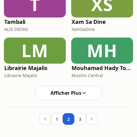
T
XS
Tambali
Xam Sa Dine
ALIX DIENG
XamSaDine
LM
MH
Librairie Majalis
Mouhamad Hady Toure
Librairie Majalis
Muslim Central
Afficher Plus
1
2
3