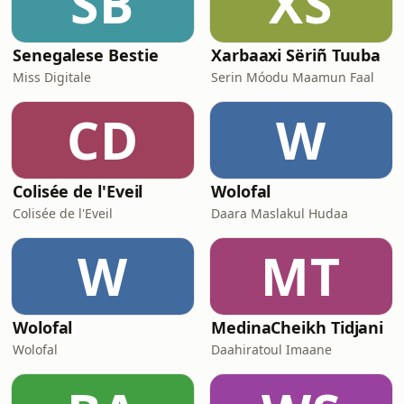
SB
XS
Senegalese Bestie
Xarbaaxi Sëriñ Tuuba
Miss Digitale
Serin Móodu Maamun Faal
CD
W
Colisée de l'Eveil
Wolofal
Colisée de l'Eveil
Daara Maslakul Hudaa
W
MT
Wolofal
MedinaCheikh Tidjani
Wolofal
Daahiratoul Imaane