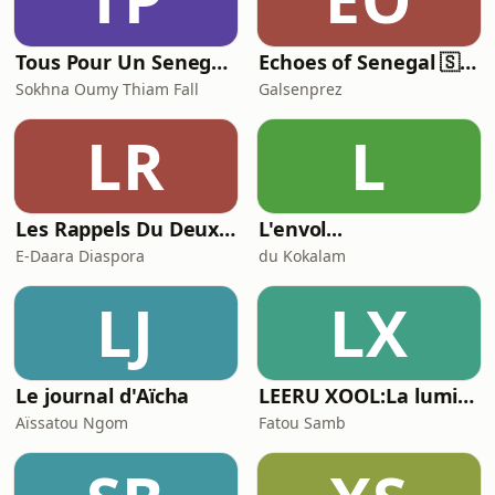
Tous Pour Un Senegal Meilleur!!!
Echoes of Senegal 🇸🇳
Sokhna Oumy Thiam Fall
Galsenprez
LR
L
Les Rappels Du Deuxième Ramadan Edition
L'envol...
E-Daara Diaspora
du Kokalam
LJ
LX
Le journal d'Aïcha
LEERU XOOL:La lumière du cœur
Aïssatou Ngom
Fatou Samb