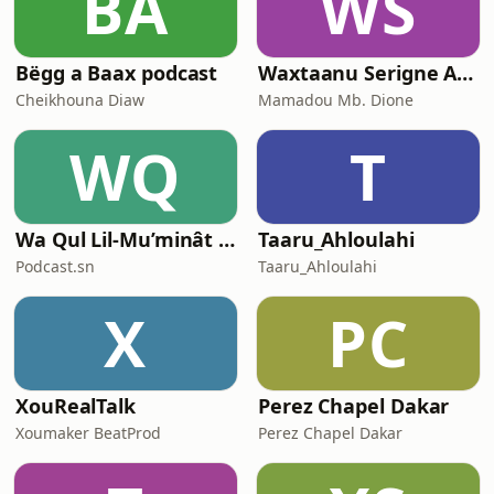
BA
WS
Bëgg a Baax podcast
Waxtaanu Serigne Ahmadou Mbacke
Cheikhouna Diaw
Mamadou Mb. Dione
WQ
T
Wa Qul Lil-Mu’minât - Saison 1
Taaru_Ahloulahi
Podcast.sn
Taaru_Ahloulahi
X
PC
XouRealTalk
Perez Chapel Dakar
Xoumaker BeatProd
Perez Chapel Dakar